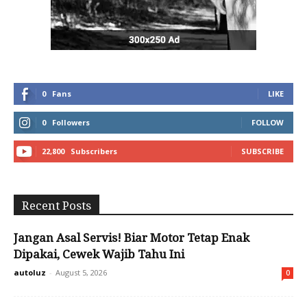
0
Fans
LIKE
0
Followers
FOLLOW
22,800
Subscribers
SUBSCRIBE
Recent Posts
Jangan Asal Servis! Biar Motor Tetap Enak
Dipakai, Cewek Wajib Tahu Ini
autoluz
-
August 5, 2026
0