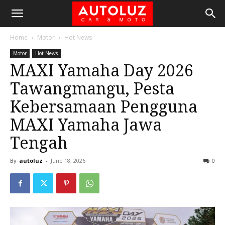
Home
Motor
Hot News
Motor
Hot News
MAXI Yamaha Day 2026
Tawangmangu, Pesta
Kebersamaan Pengguna
MAXI Yamaha Jawa
Tengah
By
autoluz
-
June 18, 2026
0