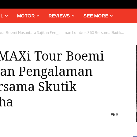
L
MOTOR
REVIEWS
SEE MORE
our Boemi Nusantara Sajikan Pengalaman Lombok 360 Bersama Skutik...
 MAXi Tour Boemi
kan Pengalaman
rsama Skutik
ha
0