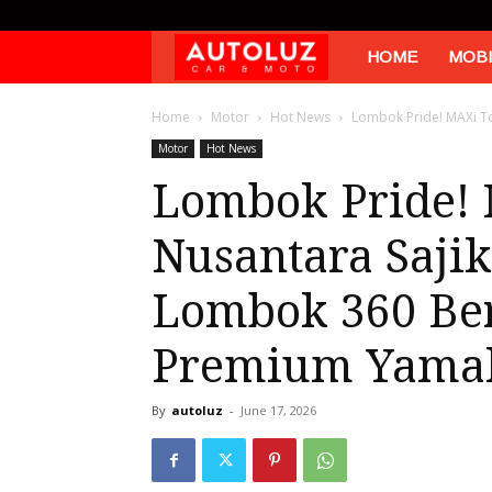
Autoluz
HOME
MOBI
Home
Motor
Hot News
Lombok Pride! MAXi T
Motor
Hot News
Lombok Pride!
Nusantara Saji
Lombok 360 Be
Premium Yama
By
autoluz
-
June 17, 2026