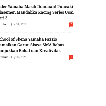
ider Yamaha Masih Dominan! Puncaki
lasemen Mandalika Racing Series Usai
eri 3
toluz
-
July 31, 2026
0
chool of Skena Yamaha Fazzio
amaikan Garut, Siswa SMA Bebas
unjukkan Bakat dan Kreativitas
toluz
-
July 30, 2026
0