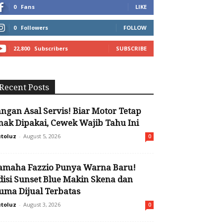
0
Fans
LIKE
0
Followers
FOLLOW
22,800
Subscribers
SUBSCRIBE
Recent Posts
angan Asal Servis! Biar Motor Tetap
nak Dipakai, Cewek Wajib Tahu Ini
toluz
-
August 5, 2026
0
amaha Fazzio Punya Warna Baru!
disi Sunset Blue Makin Skena dan
uma Dijual Terbatas
toluz
-
August 3, 2026
0