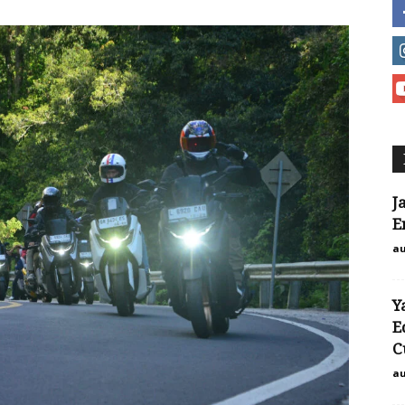
J
E
au
Y
E
C
au