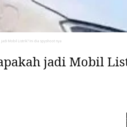
adi Mobil Listrik? Ini dia spyshoot nya
apakah jadi Mobil List