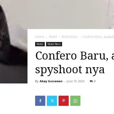
Home
Mobil
Mobil Baru
Confero Baru, apakah j
Mobil
Mobil Baru
Confero Baru, 
spyshoot nya
By
Abay Gunawan
-
June 19, 2024
0