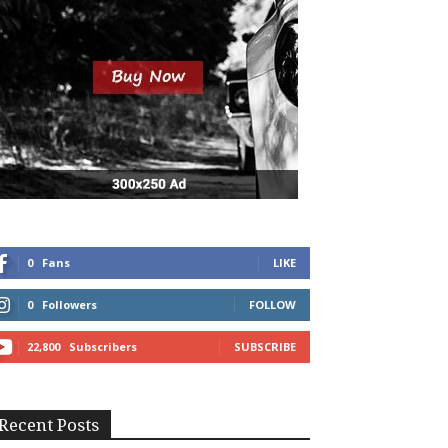
0
Fans
LIKE
0
Followers
FOLLOW
22,800
Subscribers
SUBSCRIBE
Recent Posts