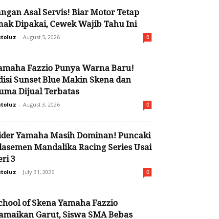
angan Asal Servis! Biar Motor Tetap
nak Dipakai, Cewek Wajib Tahu Ini
toluz
-
August 5, 2026
0
amaha Fazzio Punya Warna Baru!
disi Sunset Blue Makin Skena dan
uma Dijual Terbatas
toluz
-
August 3, 2026
0
ider Yamaha Masih Dominan! Puncaki
lasemen Mandalika Racing Series Usai
eri 3
toluz
-
July 31, 2026
0
chool of Skena Yamaha Fazzio
amaikan Garut, Siswa SMA Bebas