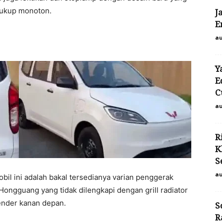
 cukup monoton.
J
E
au
Y
E
C
au
R
K
S
au
il ini adalah bakal tersedianya varian penggerak
an Hongguang yang tidak dilengkapi dengan grill radiator
fender kanan depan.
S
R