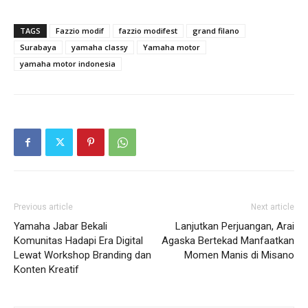
TAGS
Fazzio modif
fazzio modifest
grand filano
Surabaya
yamaha classy
Yamaha motor
yamaha motor indonesia
Previous article
Next article
Yamaha Jabar Bekali
Lanjutkan Perjuangan, Arai
Komunitas Hadapi Era Digital
Agaska Bertekad Manfaatkan
Lewat Workshop Branding dan
Momen Manis di Misano
Konten Kreatif