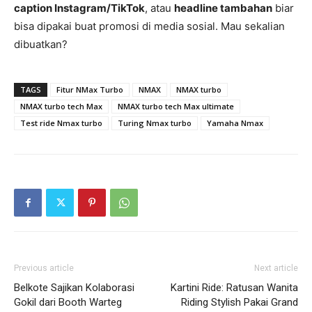
caption Instagram/TikTok
, atau
headline tambahan
biar
bisa dipakai buat promosi di media sosial. Mau sekalian
dibuatkan?
TAGS
Fitur NMax Turbo
NMAX
NMAX turbo
NMAX turbo tech Max
NMAX turbo tech Max ultimate
Test ride Nmax turbo
Turing Nmax turbo
Yamaha Nmax
Previous article
Next article
Belkote Sajikan Kolaborasi
Kartini Ride: Ratusan Wanita
Gokil dari Booth Warteg
Riding Stylish Pakai Grand