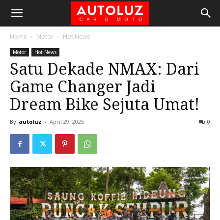
Home
Motor
Hot News
Motor
Hot News
Satu Dekade NMAX: Dari
Game Changer Jadi
Dream Bike Sejuta Umat!
By
autoluz
-
April 29, 2025
0