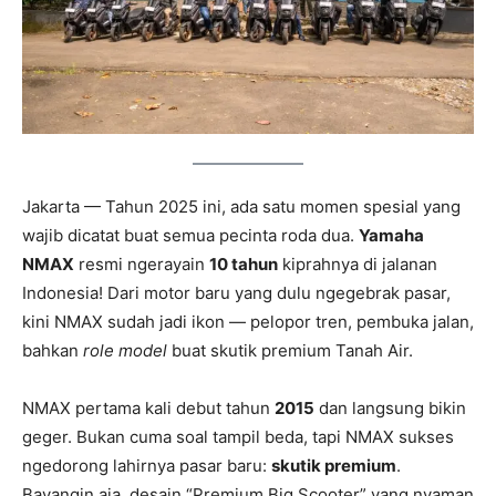
Jakarta — Tahun 2025 ini, ada satu momen spesial yang
wajib dicatat buat semua pecinta roda dua.
Yamaha
NMAX
resmi ngerayain
10 tahun
kiprahnya di jalanan
Indonesia! Dari motor baru yang dulu ngegebrak pasar,
kini NMAX sudah jadi ikon — pelopor tren, pembuka jalan,
bahkan
role model
buat skutik premium Tanah Air.
NMAX pertama kali debut tahun
2015
dan langsung bikin
geger. Bukan cuma soal tampil beda, tapi NMAX sukses
ngedorong lahirnya pasar baru:
skutik premium
.
Bayangin aja, desain “Premium Big Scooter” yang nyaman