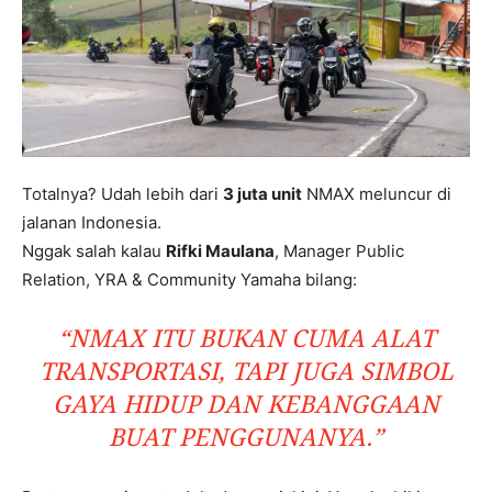
Totalnya? Udah lebih dari
3 juta unit
NMAX meluncur di
jalanan Indonesia.
Nggak salah kalau
Rifki Maulana
, Manager Public
Relation, YRA & Community Yamaha bilang:
“NMAX ITU BUKAN CUMA ALAT
TRANSPORTASI, TAPI JUGA SIMBOL
GAYA HIDUP DAN KEBANGGAAN
BUAT PENGGUNANYA.”