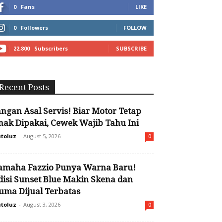
0
Fans
LIKE
0
Followers
FOLLOW
22,800
Subscribers
SUBSCRIBE
Recent Posts
angan Asal Servis! Biar Motor Tetap
nak Dipakai, Cewek Wajib Tahu Ini
toluz
-
August 5, 2026
0
amaha Fazzio Punya Warna Baru!
disi Sunset Blue Makin Skena dan
uma Dijual Terbatas
toluz
-
August 3, 2026
0