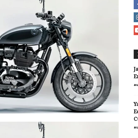
J
E
au
Y
E
C
au