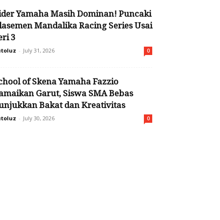
ider Yamaha Masih Dominan! Puncaki
lasemen Mandalika Racing Series Usai
eri 3
toluz
-
July 31, 2026
0
chool of Skena Yamaha Fazzio
amaikan Garut, Siswa SMA Bebas
unjukkan Bakat dan Kreativitas
toluz
-
July 30, 2026
0