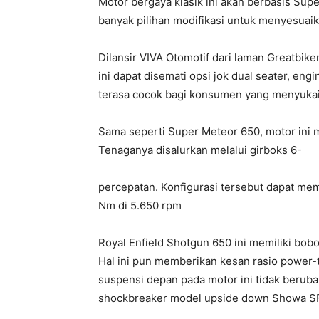
Motor bergaya klasik ini akan berbasis Su
banyak pilihan modifikasi untuk menyesuai
Dilansir VIVA Otomotif dari laman Greatbike
ini dapat disemati opsi jok dual seater, engi
terasa cocok bagi konsumen yang menyuka
Sama seperti Super Meteor 650, motor ini 
Tenaganya disalurkan melalui girboks 6-
percepatan. Konfigurasi tersebut dapat me
Nm di 5.650 rpm
Royal Enfield Shotgun 650 ini memiliki bobo
Hal ini pun memberikan kesan rasio power-t
suspensi depan pada motor ini tidak berub
shockbreaker model upside down Showa 