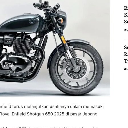
R
K
S
au
S
R
T
au
 Enfield terus melanjutkan usahanya dalam memasuki
Royal Enfield Shotgun 650 2025 di pasar Jepang.