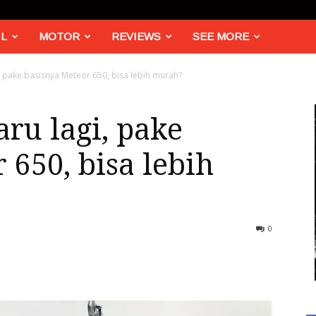
L
MOTOR
REVIEWS
SEE MORE
i, pake basisnya Meteor 650, bisa lebih murah?
aru lagi, pake
 650, bisa lebih
0