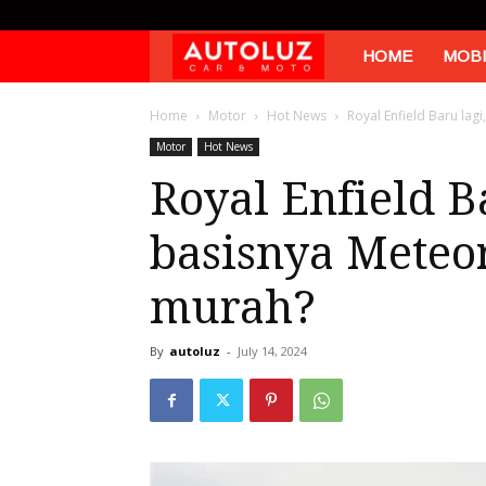
Autoluz
HOME
MOBI
Home
Motor
Hot News
Royal Enfield Baru lag
Motor
Hot News
Royal Enfield B
basisnya Meteor
murah?
By
autoluz
-
July 14, 2024