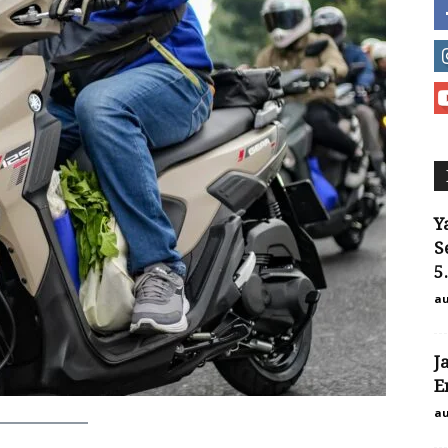
Y
S
5
au
J
E
au