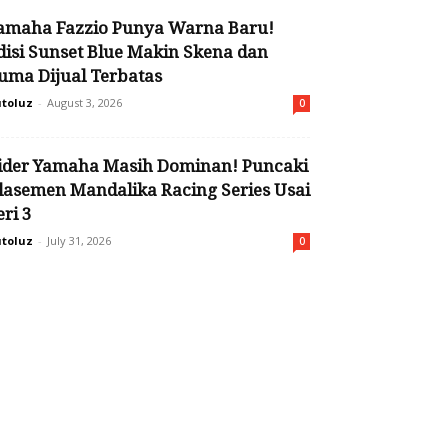
amaha Fazzio Punya Warna Baru!
disi Sunset Blue Makin Skena dan
uma Dijual Terbatas
toluz
-
August 3, 2026
0
ider Yamaha Masih Dominan! Puncaki
lasemen Mandalika Racing Series Usai
eri 3
toluz
-
July 31, 2026
0