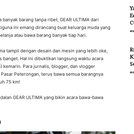
Y
E
wa banyak barang tanpa ribet, GEAR ULTIMA dari
C
ltiguna ini emang dirancang buat keluarga muda yang
au
belanja atau bawa barang banyak tiap hari.
R
ma tampil dengan desain dan mesin yang lebih oke,
K
ktis banget. Hal ini dibuktikan langsung waktu acara
S
 kemarin. Para jurnalis, blogger, dan vlogger
au
i Pasar Peterongan, terus bawa semua barangnya
uh 75 km!
 andalan GEAR ULTIMA yang bikin acara bawa-bawa
h