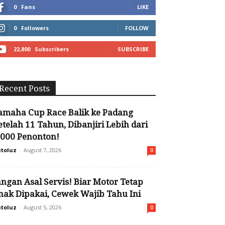
0
Fans
LIKE
0
Followers
FOLLOW
22,800
Subscribers
SUBSCRIBE
Recent Posts
amaha Cup Race Balik ke Padang
etelah 11 Tahun, Dibanjiri Lebih dari
.000 Penonton!
toluz
-
August 7, 2026
0
angan Asal Servis! Biar Motor Tetap
nak Dipakai, Cewek Wajib Tahu Ini
toluz
-
August 5, 2026
0