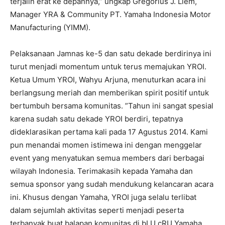
terjalin erat ke depannya,” ungkap Gregorius J. Liem,
Manager YRA & Community PT. Yamaha Indonesia Motor
Manufacturing (YIMM).
Pelaksanaan Jamnas ke-5 dan satu dekade berdirinya ini
turut menjadi momentum untuk terus memajukan YROI.
Ketua Umum YROI, Wahyu Arjuna, menuturkan acara ini
berlangsung meriah dan memberikan spirit positif untuk
bertumbuh bersama komunitas. ”Tahun ini sangat spesial
karena sudah satu dekade YROI berdiri, tepatnya
dideklarasikan pertama kali pada 17 Agustus 2014. Kami
pun menandai momen istimewa ini dengan menggelar
event yang menyatukan semua members dari berbagai
wilayah Indonesia. Terimakasih kepada Yamaha dan
semua sponsor yang sudah mendukung kelancaran acara
ini. Khusus dengan Yamaha, YROI juga selalu terlibat
dalam sejumlah aktivitas seperti menjadi peserta
terbanyak buat balapan komunitas di bLU cRU Yamaha