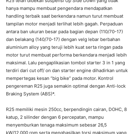
R25 telah dibekali suspensi Up Side Down yang tidak
hanya mampu membuat pengendara mendapatkan
handling terbaik saat berkendara namun turut membuat
tampilan motor menjadi terlihat lebih gagah. Perpaduan
antara ban ukuran besar pada bagian depan (110/70-17)
dan belakang (140/70-17) dengan velg lebar berbahan
aluminium alloy yang teruji lebih kuat serta ringan pada
motor turut membuat performa berkendara menjadi lebih
maksimal. Lalu pengaplikasian tombol starter 3 in 1 yang
terdiri dari cut off/ on dan starter engine dihadirkan untuk
mempertegas kesan “big bike” pada motor. Kontrol
pengereman R25 juga semakin optimal dengan Anti-lock
Braking System (ABS)*.
R25 memiliki mesin 250cc, berpendingin cairan, DOHC, 8
katup, 2 silinder dengan 6 percepatan, mampu
menyemburkan tenaga maksimum sebesar 26,5
kW/12.000 rpm serta menghasilkan torsi maksimum yang