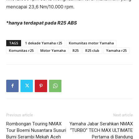
mencapai 23,6 Nm/10.000 rpm.
*
hanya terdapat pada R25 ABS
TAGS
1 dekade Yamaha r25
Komunitas motor Yamaha
Komunitas r25
Motor Yamaha
R25
R25 club
Yamaha r25
Previous article
Next article
Rombongan Touring NMAX
Yamaha Jabar Serahkan NMAX
Tour Boemi Nusantara Susuri
“TURBO” TECH MAX ULTIMATE
Bumi Serambi Mekah Aceh
Pertama di Bandung