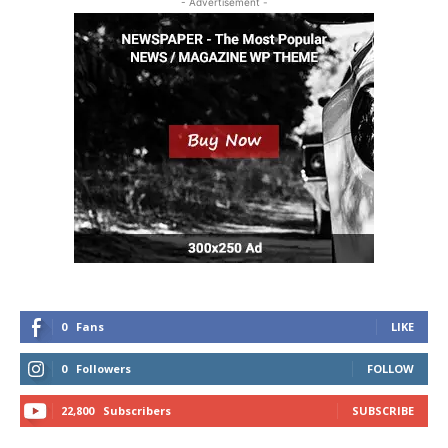
- Advertisement -
0
Fans
LIKE
0
Followers
FOLLOW
22,800
Subscribers
SUBSCRIBE