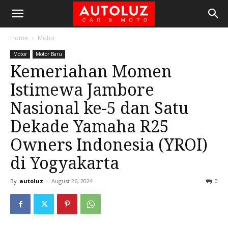
Home
Motor
Motor
Motor Baru
Kemeriahan Momen
Istimewa Jambore
Nasional ke-5 dan Satu
Dekade Yamaha R25
Owners Indonesia (YROI)
di Yogyakarta
By
autoluz
-
August 26, 2024
0