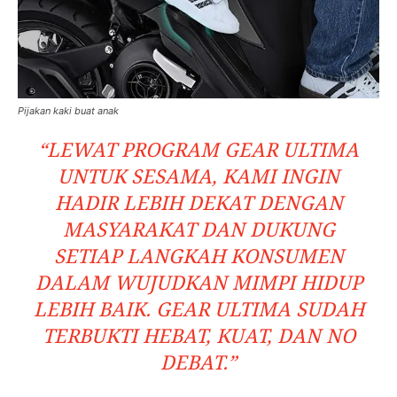
Pijakan kaki buat anak
“LEWAT PROGRAM GEAR ULTIMA
UNTUK SESAMA, KAMI INGIN
HADIR LEBIH DEKAT DENGAN
MASYARAKAT DAN DUKUNG
SETIAP LANGKAH KONSUMEN
DALAM WUJUDKAN MIMPI HIDUP
LEBIH BAIK. GEAR ULTIMA SUDAH
TERBUKTI HEBAT, KUAT, DAN NO
DEBAT.”