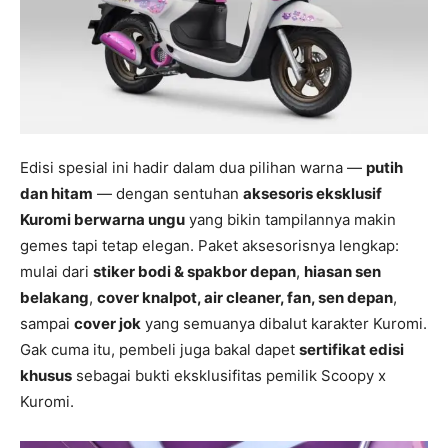
Edisi spesial ini hadir dalam dua pilihan warna —
putih
dan hitam
— dengan sentuhan
aksesoris eksklusif
Kuromi berwarna ungu
yang bikin tampilannya makin
gemes tapi tetap elegan. Paket aksesorisnya lengkap:
mulai dari
stiker bodi & spakbor depan
,
hiasan sen
belakang
,
cover knalpot, air cleaner, fan, sen depan
,
sampai
cover jok
yang semuanya dibalut karakter Kuromi.
Gak cuma itu, pembeli juga bakal dapet
sertifikat edisi
khusus
sebagai bukti eksklusifitas pemilik Scoopy x
Kuromi.