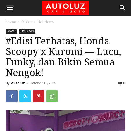
Home
Motor
Hot News
Motor
Hot News
#Edisi Terbatas, Honda
Scoopy x Kuromi — Lucu,
Funky, dan Bikin Semua
Nengok!
By
autoluz
-
October 11, 2025
0