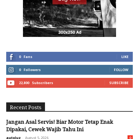
0
Fans
LIKE
0
Followers
FOLLOW
22,800
Subscribers
SUBSCRIBE
Recent Posts
Jangan Asal Servis! Biar Motor Tetap Enak
Dipakai, Cewek Wajib Tahu Ini
autoluz
-
August 5, 2026
0