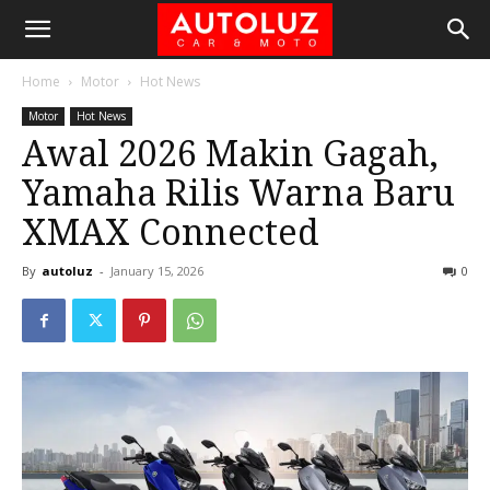
Home
Motor
Hot News
Motor
Hot News
Awal 2026 Makin Gagah,
Yamaha Rilis Warna Baru
XMAX Connected
By
autoluz
-
January 15, 2026
0