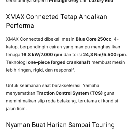
sebelumnya seperti
Prestige Grey
dan
Luxury Red
.
XMAX Connected Tetap Andalkan
Performa
XMAX Connected dibekali mesin
Blue Core 250cc
, 4-
katup, berpendingin cairan yang mampu menghasilkan
tenaga
16,8 kW/7.000 rpm
dan torsi
24,3 Nm/5.500 rpm
.
Teknologi
one-piece forged crankshaft
membuat mesin
lebih ringan, rigid, dan responsif.
Untuk keamanan saat berakselerasi, Yamaha
menyematkan
Traction Control System (TCS)
guna
meminimalkan slip roda belakang, terutama di kondisi
jalan licin.
Nyaman Buat Harian Sampai Touring