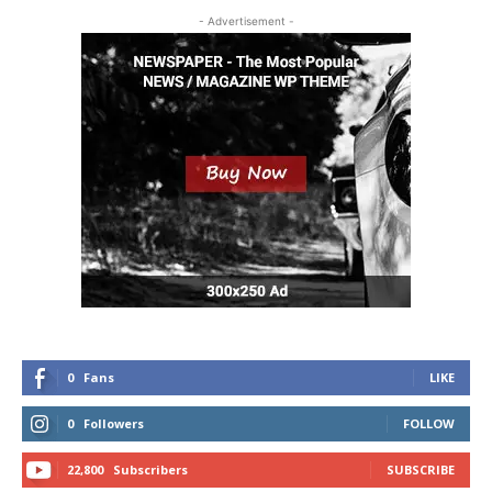
- Advertisement -
0
Fans
LIKE
0
Followers
FOLLOW
22,800
Subscribers
SUBSCRIBE