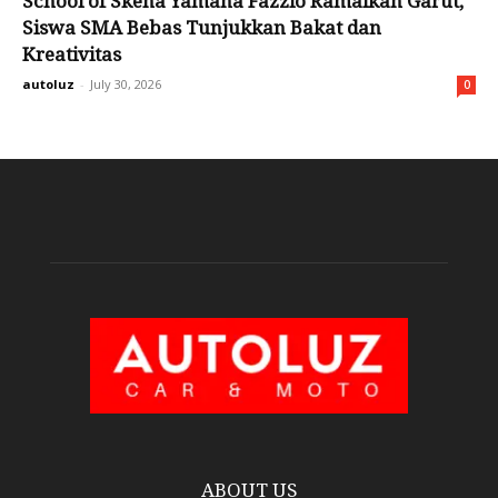
School of Skena Yamaha Fazzio Ramaikan Garut,
Siswa SMA Bebas Tunjukkan Bakat dan
Kreativitas
autoluz
-
July 30, 2026
0
ABOUT US