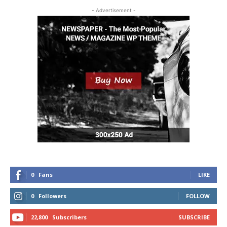
- Advertisement -
0
Fans
LIKE
0
Followers
FOLLOW
22,800
Subscribers
SUBSCRIBE