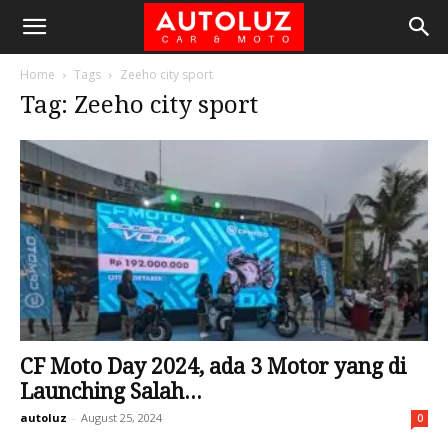
Home
Tags
Zeeho city sport
Tag: Zeeho city sport
CF Moto Day 2024, ada 3 Motor yang di
Launching Salah...
autoluz
-
August 25, 2024
0