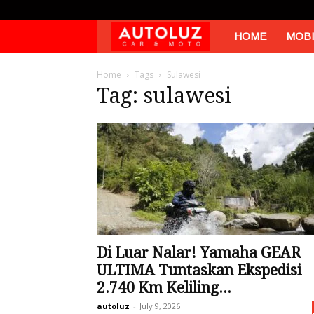
Autoluz
HOME
MOBI
Home
Tags
Sulawesi
Tag: sulawesi
Di Luar Nalar! Yamaha GEAR
ULTIMA Tuntaskan Ekspedisi
2.740 Km Keliling...
autoluz
-
July 9, 2026