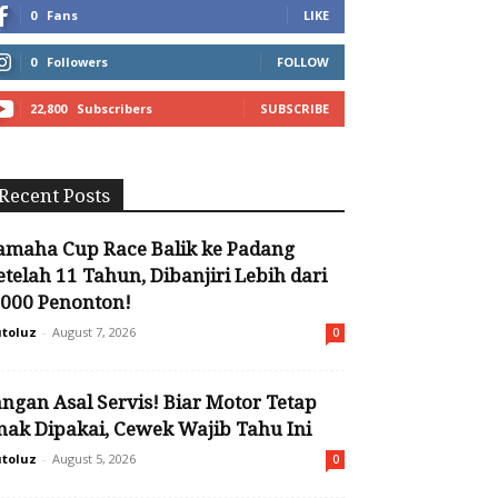
0
Fans
LIKE
0
Followers
FOLLOW
22,800
Subscribers
SUBSCRIBE
Recent Posts
amaha Cup Race Balik ke Padang
etelah 11 Tahun, Dibanjiri Lebih dari
.000 Penonton!
toluz
-
August 7, 2026
0
angan Asal Servis! Biar Motor Tetap
nak Dipakai, Cewek Wajib Tahu Ini
toluz
-
August 5, 2026
0