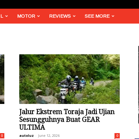
L
MOTOR
REVIEWS
SEE MORE
Jalur Ekstrem Toraja Jadi Ujian
Sesungguhnya Buat GEAR
ULTIMA
autoluz
-
June 12, 2026
0
0