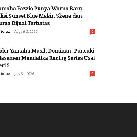
amaha Fazzio Punya Warna Baru!
disi Sunset Blue Makin Skena dan
uma Dijual Terbatas
toluz
-
August 3, 2026
0
ider Yamaha Masih Dominan! Puncaki
lasemen Mandalika Racing Series Usai
eri 3
toluz
-
July 31, 2026
0