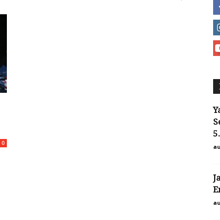
Y
S
5
0
au
J
E
au