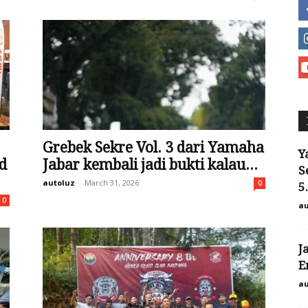
Grebek Sekre Vol. 3 dari Yamaha
Y
d
Jabar kembali jadi bukti kalau...
S
autoluz
-
March 31, 2026
0
5
0
au
J
E
au