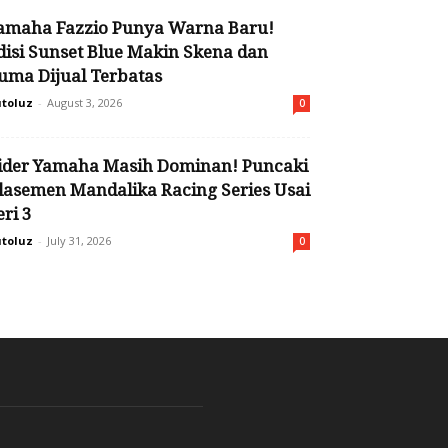
amaha Fazzio Punya Warna Baru!
disi Sunset Blue Makin Skena dan
uma Dijual Terbatas
toluz
-
August 3, 2026
0
ider Yamaha Masih Dominan! Puncaki
lasemen Mandalika Racing Series Usai
eri 3
toluz
-
July 31, 2026
0