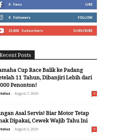
0
Fans
LIKE
0
Followers
FOLLOW
22,800
Subscribers
SUBSCRIBE
Recent Posts
amaha Cup Race Balik ke Padang
etelah 11 Tahun, Dibanjiri Lebih dari
.000 Penonton!
toluz
-
August 7, 2026
0
angan Asal Servis! Biar Motor Tetap
nak Dipakai, Cewek Wajib Tahu Ini
toluz
-
August 5, 2026
0