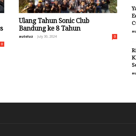
Y
E
Ulang Tahun Sonic Club
C
s
Bandung ke 8 Tahun
au
autoluz
-
July 30, 2024
0
0
R
K
S
au