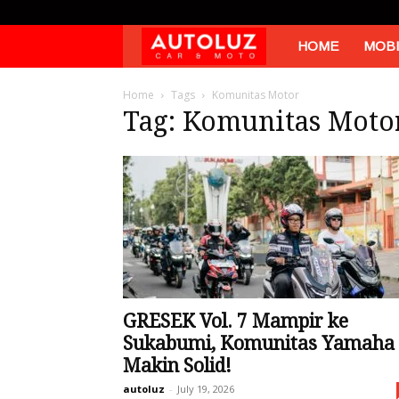
Autoluz
HOME
MOBI
Home
Tags
Komunitas Motor
Tag: Komunitas Moto
GRESEK Vol. 7 Mampir ke
Sukabumi, Komunitas Yamaha
Makin Solid!
autoluz
-
July 19, 2026