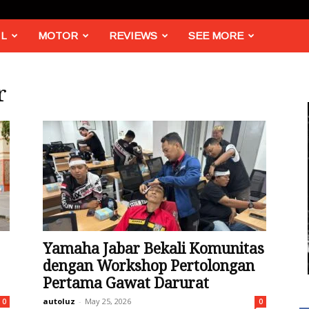
L
MOTOR
REVIEWS
SEE MORE
r
Yamaha Jabar Bekali Komunitas
dengan Workshop Pertolongan
Pertama Gawat Darurat
autoluz
-
May 25, 2026
0
0