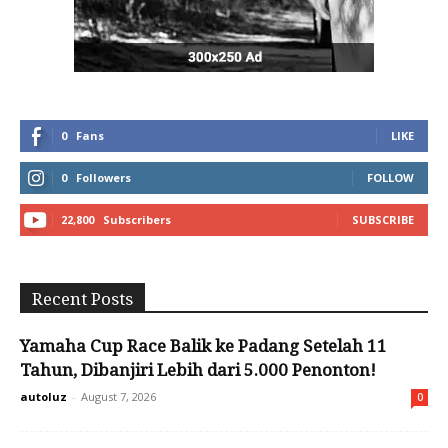
0
Fans
LIKE
0
Followers
FOLLOW
22,800
Subscribers
SUBSCRIBE
Recent Posts
Yamaha Cup Race Balik ke Padang Setelah 11
Tahun, Dibanjiri Lebih dari 5.000 Penonton!
autoluz
-
August 7, 2026
0