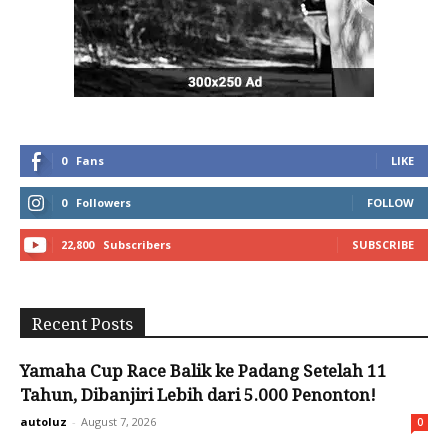
0
Fans
LIKE
0
Followers
FOLLOW
22,800
Subscribers
SUBSCRIBE
Recent Posts
Yamaha Cup Race Balik ke Padang Setelah 11
Tahun, Dibanjiri Lebih dari 5.000 Penonton!
autoluz
-
August 7, 2026
0