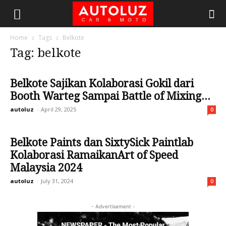
Home
Tags
Belkote
Tag: belkote
Belkote Sajikan Kolaborasi Gokil dari
Booth Warteg Sampai Battle of Mixing...
autoluz
-
April 29, 2025
0
Belkote Paints dan SixtySick Paintlab
Kolaborasi RamaikanArt of Speed
Malaysia 2024
autoluz
-
July 31, 2024
0
- Advertisement -